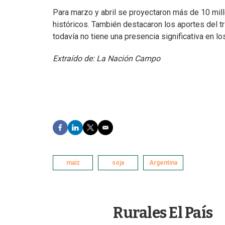
Para marzo y abril se proyectaron más de 10 mil
históricos. También destacaron los aportes del tri
todavía no tiene una presencia significativa en l
Extraído de: La Nación Campo
F
L
T
E
a
i
w
m
c
n
i
a
e
k
t
i
b
maíz
e
t
l
soja
Argentina
o
d
e
o
I
r
k
n
Rurales El País