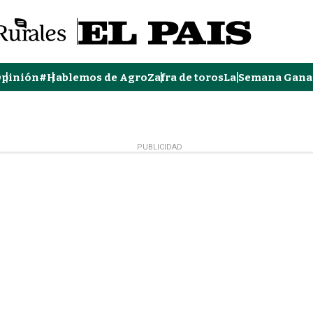
pinión
#Hablemos de Agro
Zafra de toros
La Semana Gana
PUBLICIDAD