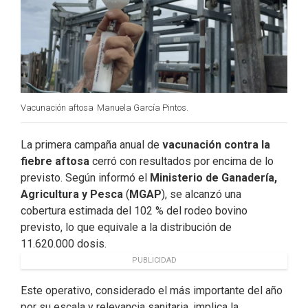
o
I
r
k
n
Vacunación aftosa
Manuela García Pintos.
La primera campaña anual de
vacunación contra la
fiebre aftosa
cerró con resultados por encima de lo
previsto. Según informó el
Ministerio de Ganadería,
Agricultura y Pesca
(
MGAP
), se alcanzó una
cobertura estimada del 102 % del rodeo bovino
previsto, lo que equivale a la distribución de
11.620.000 dosis.
PUBLICIDAD
Este operativo, considerado el más importante del año
por su escala y relevancia sanitaria, implica la