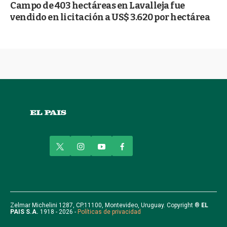
Campo de 403 hectáreas en Lavalleja fue
vendido en licitación a US$ 3.620 por hectárea
t
i
y
f
w
n
o
a
i
s
u
c
t
t
t
e
t
a
u
b
e
g
b
o
r
r
e
o
Zelmar Michelini 1287, CP.11100, Montevideo, Uruguay. Copyright ®
EL
PAIS S.A.
1918 - 2026 -
Políticas de privacidad
a
k
m