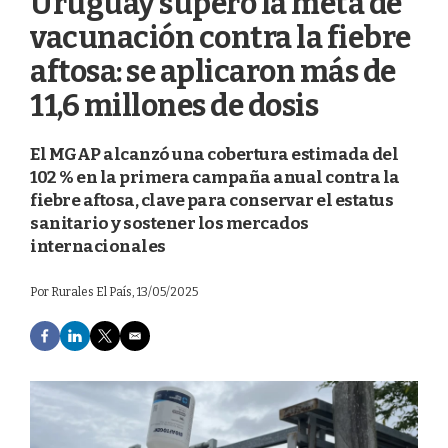
Uruguay superó la meta de
vacunación contra la fiebre
aftosa: se aplicaron más de
11,6 millones de dosis
El MGAP alcanzó una cobertura estimada del
102 % en la primera campaña anual contra la
fiebre aftosa, clave para conservar el estatus
sanitario y sostener los mercados
internacionales
Por
Rurales El País
, 13/05/2025
F
L
T
E
a
i
w
m
c
n
i
a
e
k
t
i
b
e
t
l
o
d
e