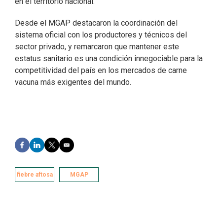
en el territorio nacional.
Desde el MGAP destacaron la coordinación del
sistema oficial con los productores y técnicos del
sector privado, y remarcaron que mantener este
estatus sanitario es una condición innegociable para la
competitividad del país en los mercados de carne
vacuna más exigentes del mundo.
F
L
T
E
a
i
w
m
c
n
i
a
e
k
t
i
fiebre aftosa
MGAP
b
e
t
l
o
d
e
o
I
r
k
n