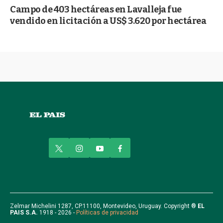
Campo de 403 hectáreas en Lavalleja fue
vendido en licitación a US$ 3.620 por hectárea
t
i
y
f
w
n
o
a
i
s
u
c
t
t
t
e
t
a
u
b
e
g
b
o
r
r
e
o
Zelmar Michelini 1287, CP.11100, Montevideo, Uruguay. Copyright ®
EL
PAIS S.A.
1918 - 2026 -
Políticas de privacidad
a
k