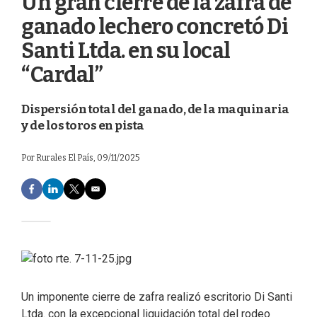
Un gran cierre de la zafra de
ganado lechero concretó Di
Santi Ltda. en su local
“Cardal”
Dispersión total del ganado, de la maquinaria
y de los toros en pista
Por
Rurales El País
, 09/11/2025
F
L
T
E
a
i
w
m
c
n
i
a
e
k
t
i
b
e
t
l
o
d
e
o
I
r
k
n
Un imponente cierre de zafra realizó escritorio Di Santi
Ltda. con la excepcional liquidación total del rodeo