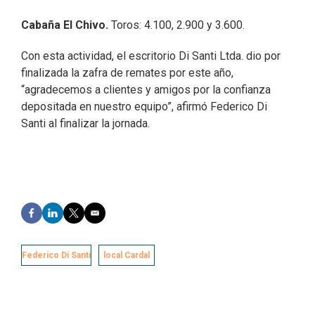
Cabaña El Chivo.
Toros: 4.100, 2.900 y 3.600.
Con esta actividad, el escritorio Di Santi Ltda. dio por
finalizada la zafra de remates por este año,
“agradecemos a clientes y amigos por la confianza
depositada en nuestro equipo”, afirmó Federico Di
Santi al finalizar la jornada.
F
L
T
E
a
i
w
m
c
n
i
a
e
k
t
i
Federico Di Santi
local Cardal
b
e
t
l
o
d
e
o
I
r
k
n