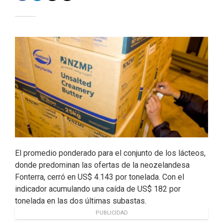
a
i
w
m
c
n
i
a
e
k
t
i
b
e
t
l
o
d
e
o
I
r
k
n
El promedio ponderado para el conjunto de los lácteos,
donde predominan las ofertas de la neozelandesa
Fonterra, cerró en US$ 4.143 por tonelada. Con el
indicador acumulando una caída de US$ 182 por
tonelada en las dos últimas subastas.
PUBLICIDAD