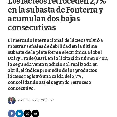
Los lácteos retroceden 2,7%
en la subasta de Fonterra y
acumulan dos bajas
consecutivas
El mercado internacional de lácteos volvió a
mostrar señales de debilidad en la última
subasta de la plataforma electrónica Global
Dairy Trade (GDT). En la licitación número 402,
la segunda venta tradicional realizada en
abril, el índice promedio de los productos
lácteos registró una caída del 2,7%,
consolidando así el segundo retroceso
consecutivo.
Por
Luis Silva
, 21/04/2026
F
L
T
E