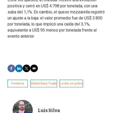
positiva y cerró en US$ 4.798 por tonelada, con una
suba del 1,1%. En cambio, el queso mozzarella registró
un ajuste a la baja: el valor promedio fue de US$ 3.850
por tonelada, lo que implicó una caída del 3,1%,
equivalente a US$ 95 menos por tonelada frente al
evento anterior.
F
L
T
E
a
i
w
m
c
n
i
a
e
k
t
i
Fonterra
Global Dairy Trade
Leche en polvo
b
e
t
l
o
d
e
o
I
r
k
n
Luis Silva