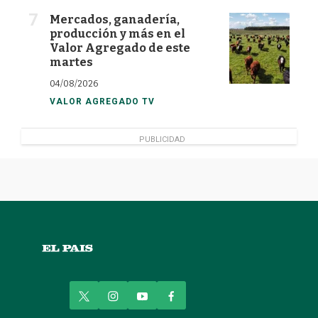
Mercados, ganadería,
producción y más en el
Valor Agregado de este
martes
04/08/2026
VALOR AGREGADO TV
PUBLICIDAD
t
i
y
f
w
n
o
a