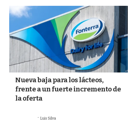
a
k
m
Nueva baja para los lácteos,
frente a un fuerte incremento de
la oferta
·
07/07/2026
Luis Silva
LECHERÍA