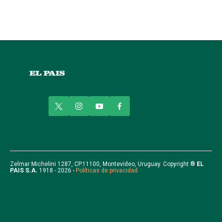
t
i
y
f
w
n
o
a
i
s
u
c
t
t
t
e
t
a
u
b
e
g
b
o
r
r
e
o
Zelmar Michelini 1287, CP.11100, Montevideo, Uruguay. Copyright ®
EL
PAIS S.A.
1918 - 2026 -
Políticas de privacidad
a
k
m