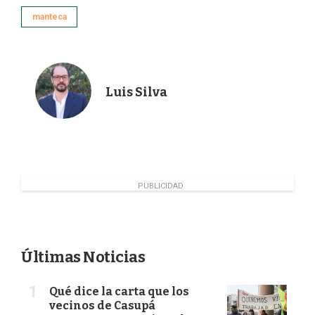
o
d
e
manteca
o
I
r
k
n
Luis Silva
PUBLICIDAD
Últimas Noticias
Qué dice la carta que los
vecinos de Casupá