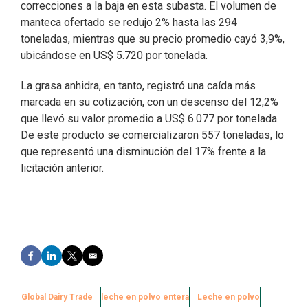
correcciones a la baja en esta subasta. El volumen de
manteca ofertado se redujo 2% hasta las 294
toneladas, mientras que su precio promedio cayó 3,9%,
ubicándose en US$ 5.720 por tonelada.
La grasa anhidra, en tanto, registró una caída más
marcada en su cotización, con un descenso del 12,2%
que llevó su valor promedio a US$ 6.077 por tonelada.
De este producto se comercializaron 557 toneladas, lo
que representó una disminución del 17% frente a la
licitación anterior.
F
L
T
E
a
i
w
m
c
n
i
a
e
k
t
i
Global Dairy Trade
leche en polvo entera
Leche en polvo
b
e
t
l