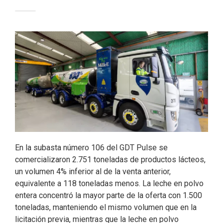
c
n
i
a
e
k
t
i
b
e
t
l
o
d
e
o
I
r
k
n
En la subasta número 106 del GDT Pulse se
comercializaron 2.751 toneladas de productos lácteos,
un volumen 4% inferior al de la venta anterior,
equivalente a 118 toneladas menos. La leche en polvo
entera concentró la mayor parte de la oferta con 1.500
toneladas, manteniendo el mismo volumen que en la
licitación previa, mientras que la leche en polvo