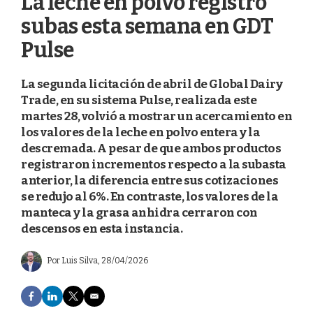
La leche en polvo registró
subas esta semana en GDT
Pulse
La segunda licitación de abril de Global Dairy
Trade, en su sistema Pulse, realizada este
martes 28, volvió a mostrar un acercamiento en
los valores de la leche en polvo entera y la
descremada. A pesar de que ambos productos
registraron incrementos respecto a la subasta
anterior, la diferencia entre sus cotizaciones
se redujo al 6%. En contraste, los valores de la
manteca y la grasa anhidra cerraron con
descensos en esta instancia.
Por
Luis Silva
, 28/04/2026
F
L
T
E
a
i
w
m