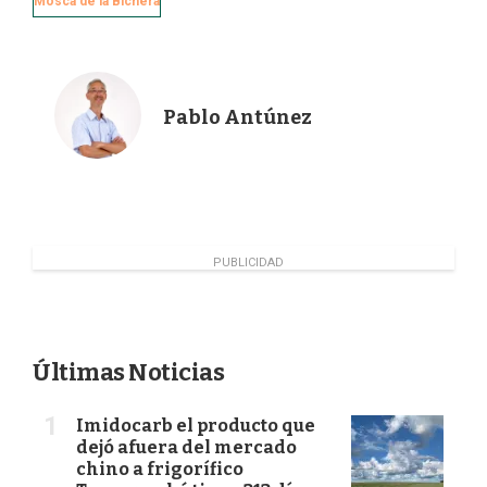
Mosca de la Bichera
b
e
t
l
o
d
e
o
I
r
k
n
Pablo Antúnez
PUBLICIDAD
Últimas Noticias
Imidocarb el producto que
dejó afuera del mercado
chino a frigorífico