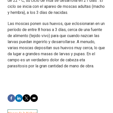
de 22 º C, su ciclo de vida se desarrolla en 21 días . El
ciclo se inicia con el apareo de moscas adultas (macho
y hembra), a los 3 días de nacidas.
Las moscas ponen sus huevos, que eclosionaran en un
período de entre 8 horas a 3 días, cerca de una fuente
de alimento (tejido vivo) para que cuando nazcan las
larvas puedan ingerirlo y desarrollarse. A menudo,
varias moscas depositan sus huevos muy cerca, lo que
da lugar a grandes masas de larvas y pupas. En el
campo es un verdadero dolor de cabeza eta
parasitosis por la gran cantidad de mano de obra.
F
L
T
E
a
i
w
m
c
n
i
a
e
k
t
i