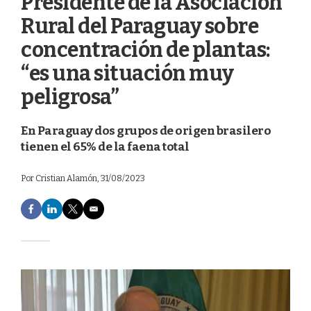
Presidente de la Asociación
Rural del Paraguay sobre
concentración de plantas:
“es una situación muy
peligrosa”
En Paraguay dos grupos de origen brasilero
tienen el 65% de la faena total
Por
Cristian Alamón
, 31/08/2023
F
L
T
E
a
i
w
m
c
n
i
a
e
k
t
i
b
e
t
l
o
d
e
o
I
r
k
n