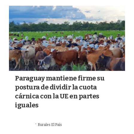
a
k
m
Paraguay mantiene firme su
postura de dividir la cuota
cárnica con la UE en partes
iguales
·
16/07/2026
Rurales El País
REGIÓN