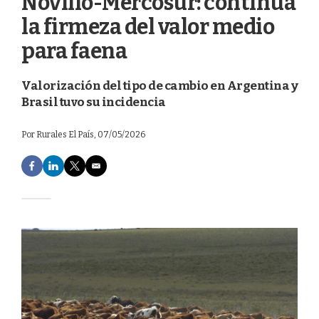
Novillo-Mercosur: continúa
la firmeza del valor medio
para faena
Valorización del tipo de cambio en Argentina y
Brasil tuvo su incidencia
Por
Rurales El País
, 07/05/2026
F
L
T
E
a
i
w
m
c
n
i
a
e
k
t
i
b
e
t
l
o
d
e
o
I
r
k
n