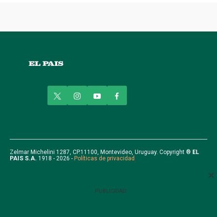
t
i
y
f
w
n
o
a
i
s
u
c
t
t
t
e
t
a
u
b
e
g
b
o
r
r
e
o
Zelmar Michelini 1287, CP.11100, Montevideo, Uruguay. Copyright ®
EL
PAIS S.A.
1918 - 2026 -
Políticas de privacidad
a
k
m
PUBLICIDAD