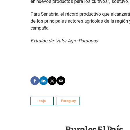
en nuevos productos para los cultivos”, sostuvo.
Para Sanabria, el récord productivo que alcanzar
de los principales actores agrícolas de la región
campaña.
Extraído de: Valor Agro Paraguay
F
L
T
E
a
i
w
m
c
n
i
a
e
k
t
i
b
soja
e
t
l
Paraguay
o
d
e
o
I
r
k
n
Rurales El País