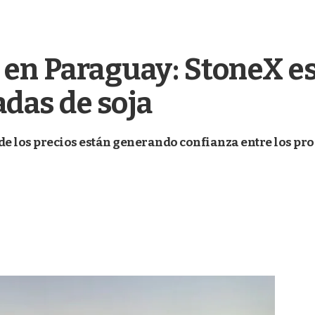
 en Paraguay: StoneX es
adas de soja
de los precios están generando confianza entre los pr