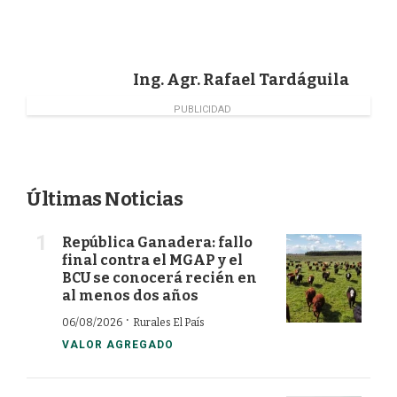
c
n
i
a
e
k
t
i
b
e
t
l
o
d
e
Ing. Agr. Rafael Tardáguila
o
I
r
k
n
PUBLICIDAD
Últimas Noticias
República Ganadera: fallo
final contra el MGAP y el
BCU se conocerá recién en
al menos dos años
·
06/08/2026
Rurales El País
VALOR AGREGADO