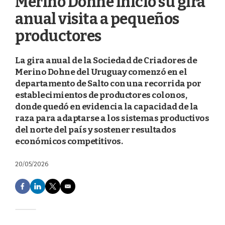
Merino Dohne inició su gira
anual visita a pequeños
productores
La gira anual de la Sociedad de Criadores de
Merino Dohne del Uruguay comenzó en el
departamento de Salto con una recorrida por
establecimientos de productores colonos,
donde quedó en evidencia la capacidad de la
raza para adaptarse a los sistemas productivos
del norte del país y sostener resultados
económicos competitivos.
20/05/2026
F
L
T
E
a
i
w
m
c
n
i
a
e
k
t
i
b
e
t
l