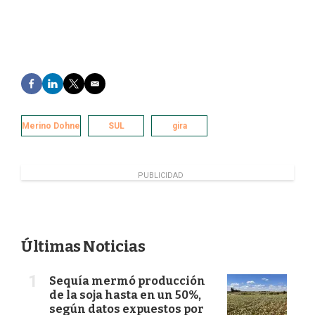
F
L
T
E
a
i
w
m
c
n
i
a
e
k
t
i
Merino Dohne
SUL
gira
b
e
t
l
o
d
e
o
I
r
k
n
PUBLICIDAD
Últimas Noticias
Sequía mermó producción
de la soja hasta en un 50%,
según datos expuestos por