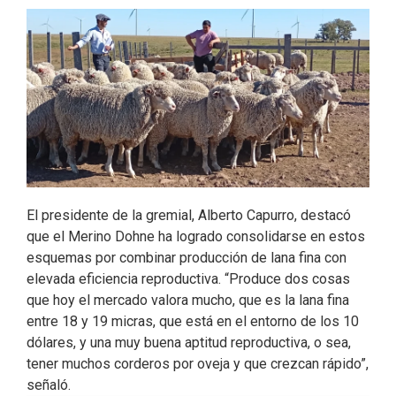
o
d
e
o
I
r
k
n
El presidente de la gremial, Alberto Capurro, destacó
que el Merino Dohne ha logrado consolidarse en estos
esquemas por combinar producción de lana fina con
elevada eficiencia reproductiva. “Produce dos cosas
que hoy el mercado valora mucho, que es la lana fina
entre 18 y 19 micras, que está en el entorno de los 10
dólares, y una muy buena aptitud reproductiva, o sea,
tener muchos corderos por oveja y que crezcan rápido”,
señaló.