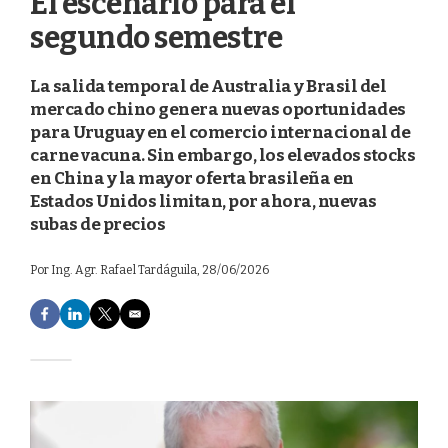
El escenario para el
segundo semestre
La salida temporal de Australia y Brasil del
mercado chino genera nuevas oportunidades
para Uruguay en el comercio internacional de
carne vacuna. Sin embargo, los elevados stocks
en China y la mayor oferta brasileña en
Estados Unidos limitan, por ahora, nuevas
subas de precios
Por
Ing. Agr. Rafael Tardáguila
, 28/06/2026
F
L
T
E
a
i
w
m
c
n
i
a
e
k
t
i
b
e
t
l
o
d
e
o
I
r
k
n