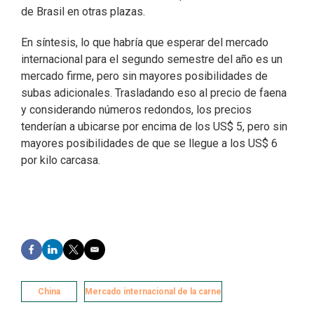
de Brasil en otras plazas.
En síntesis, lo que habría que esperar del mercado
internacional para el segundo semestre del año es un
mercado firme, pero sin mayores posibilidades de
subas adicionales. Trasladando eso al precio de faena
y considerando números redondos, los precios
tenderían a ubicarse por encima de los US$ 5, pero sin
mayores posibilidades de que se llegue a los US$ 6
por kilo carcasa.
F
L
T
E
a
i
w
m
c
n
i
a
e
k
t
i
China
Mercado internacional de la carne
b
e
t
l