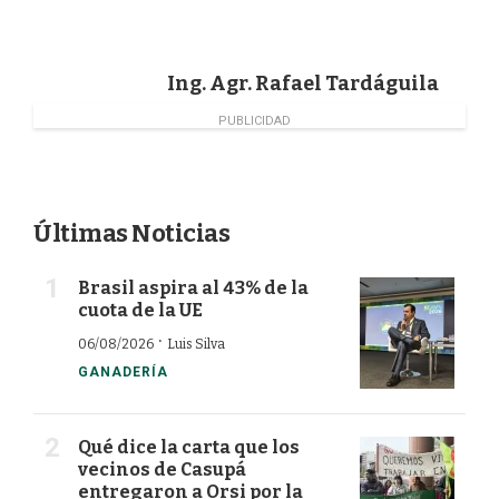
o
d
e
o
I
r
k
n
Ing. Agr. Rafael Tardáguila
PUBLICIDAD
Últimas Noticias
Brasil aspira al 43% de la
cuota de la UE
·
06/08/2026
Luis Silva
GANADERÍA
Qué dice la carta que los
vecinos de Casupá
entregaron a Orsi por la