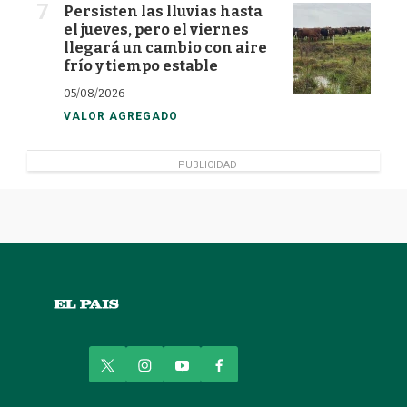
Persisten las lluvias hasta
el jueves, pero el viernes
llegará un cambio con aire
frío y tiempo estable
05/08/2026
VALOR AGREGADO
PUBLICIDAD
t
i
y
f
w
n
o
a
i
s
u
c