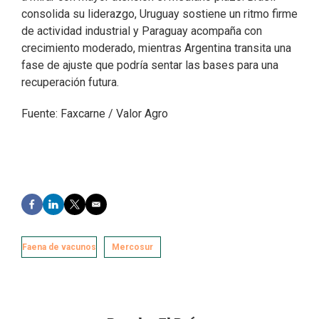
consolida su liderazgo, Uruguay sostiene un ritmo firme
de actividad industrial y Paraguay acompaña con
crecimiento moderado, mientras Argentina transita una
fase de ajuste que podría sentar las bases para una
recuperación futura.
Fuente: Faxcarne / Valor Agro
F
L
T
E
a
i
w
m
c
n
i
a
e
k
t
i
Faena de vacunos
Mercosur
b
e
t
l
o
d
e
o
I
r
k
n