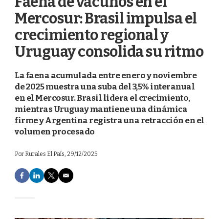
Faena de vacunos en el
Mercosur: Brasil impulsa el
crecimiento regional y
Uruguay consolida su ritmo
La faena acumulada entre enero y noviembre
de 2025 muestra una suba del 3,5% interanual
en el Mercosur. Brasil lidera el crecimiento,
mientras Uruguay mantiene una dinámica
firme y Argentina registra una retracción en el
volumen procesado
Por
Rurales El País
, 29/12/2025
F
L
T
E
a
i
w
m
c
n
i
a
e
k
t
i
b
e
t
l