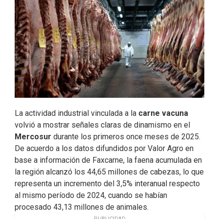
o
d
e
o
I
r
k
n
La actividad industrial vinculada a la
carne vacuna
volvió a mostrar señales claras de dinamismo en el
Mercosur
durante los primeros once meses de 2025.
De acuerdo a los datos difundidos por Valor Agro en
base a información de Faxcarne, la faena acumulada en
la región alcanzó los 44,65 millones de cabezas, lo que
representa un incremento del 3,5% interanual respecto
al mismo período de 2024, cuando se habían
procesado 43,13 millones de animales.
PUBLICIDAD