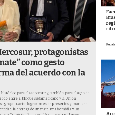
Fae
Bra
reg
rit
Rurale
Mercosur, protagonistas
 mate” como gesto
irma del acuerdo con la
stórico para el Mercosur y, también, para el agro de
cuerdo entre el bloque sudamericano y la Unión
s agropecuarias lograron estar presentes y marcar su
entidad: la entrega de un mate, una bombilla y un
Acc
ta de la Comisión Europea, Ursula von der Leyen.