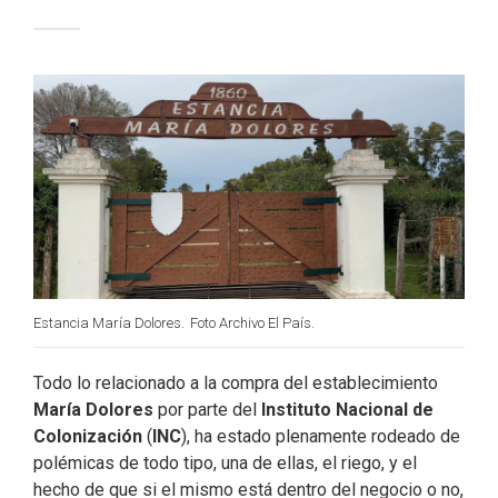
c
n
i
a
e
k
t
i
b
e
t
l
o
d
e
o
I
r
k
n
Estancia María Dolores.
Foto Archivo El País.
Todo lo relacionado a la compra del establecimiento
María Dolores
por parte del
Instituto Nacional de
Colonización
(
INC
), ha estado plenamente rodeado de
polémicas de todo tipo, una de ellas, el riego, y el
hecho de que si el mismo está dentro del negocio o no,