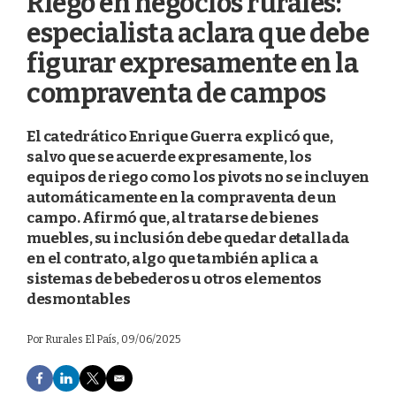
Riego en negocios rurales:
especialista aclara que debe
figurar expresamente en la
compraventa de campos
El catedrático Enrique Guerra explicó que,
salvo que se acuerde expresamente, los
equipos de riego como los pivots no se incluyen
automáticamente en la compraventa de un
campo. Afirmó que, al tratarse de bienes
muebles, su inclusión debe quedar detallada
en el contrato, algo que también aplica a
sistemas de bebederos u otros elementos
desmontables
Por
Rurales El País
, 09/06/2025
F
L
T
E
a
i
w
m