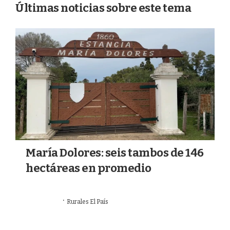
e
g
b
o
Últimas noticias sobre este tema
r
r
e
o
a
k
m
María Dolores: seis tambos de 146
hectáreas en promedio
·
03/08/2026
Rurales El País
AGRO