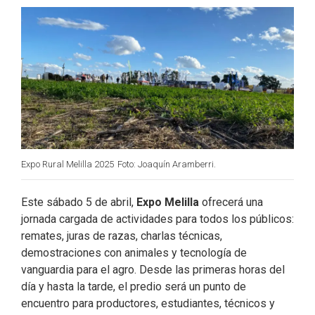
o
d
e
o
I
r
k
n
Expo Rural Melilla 2025
Foto: Joaquín Aramberri.
Este sábado 5 de abril,
Expo Melilla
ofrecerá una
jornada cargada de actividades para todos los públicos:
remates, juras de razas, charlas técnicas,
demostraciones con animales y tecnología de
vanguardia para el agro. Desde las primeras horas del
día y hasta la tarde, el predio será un punto de
encuentro para productores, estudiantes, técnicos y