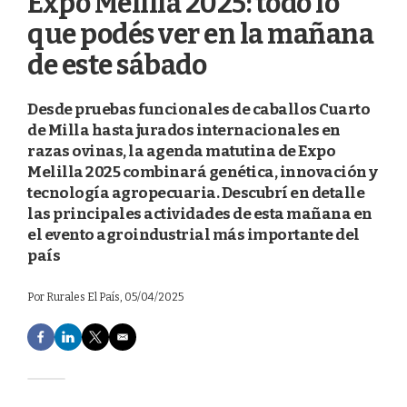
Expo Melilla 2025: todo lo
que podés ver en la mañana
de este sábado
Desde pruebas funcionales de caballos Cuarto
de Milla hasta jurados internacionales en
razas ovinas, la agenda matutina de Expo
Melilla 2025 combinará genética, innovación y
tecnología agropecuaria. Descubrí en detalle
las principales actividades de esta mañana en
el evento agroindustrial más importante del
país
Por
Rurales El País
, 05/04/2025
F
L
T
E
a
i
w
m
c
n
i
a
e
k
t
i
b
e
t
l