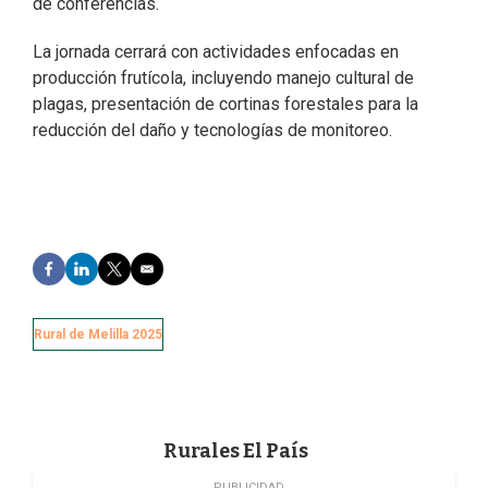
de conferencias.
La jornada cerrará con actividades enfocadas en
producción frutícola, incluyendo manejo cultural de
plagas, presentación de cortinas forestales para la
reducción del daño y tecnologías de monitoreo.
F
L
T
E
a
i
w
m
c
n
i
a
e
k
t
i
Rural de Melilla 2025
b
e
t
l
o
d
e
o
I
r
k
n
Rurales El País
PUBLICIDAD