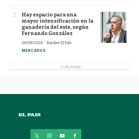
Hay espacio para una
mayor intensificación en la
ganadería del este, según
Fernando González
·
06/08/2026
Rurales El País
MERCADOS
PUBLICIDAD
t
i
y
f