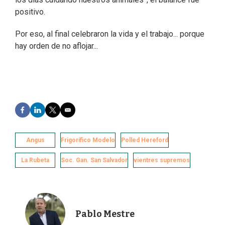
positivo.
Por eso, al final celebraron la vida y el trabajo... porque
hay orden de no aflojar...
F
L
T
E
a
i
w
m
c
n
i
a
e
k
t
i
Angus
Frigorífico Modelo
Polled Hereford
b
e
t
l
o
d
e
La Rubeta
Soc. Gan. San Salvador
vientres supremos
o
I
r
k
n
Pablo Mestre