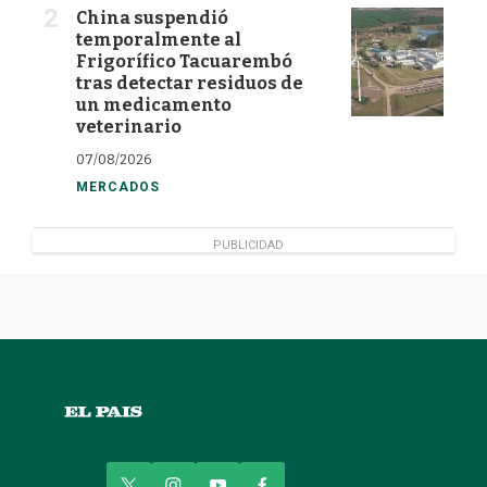
China suspendió
temporalmente al
Frigorífico Tacuarembó
tras detectar residuos de
un medicamento
veterinario
07/08/2026
MERCADOS
PUBLICIDAD
t
i
y
f