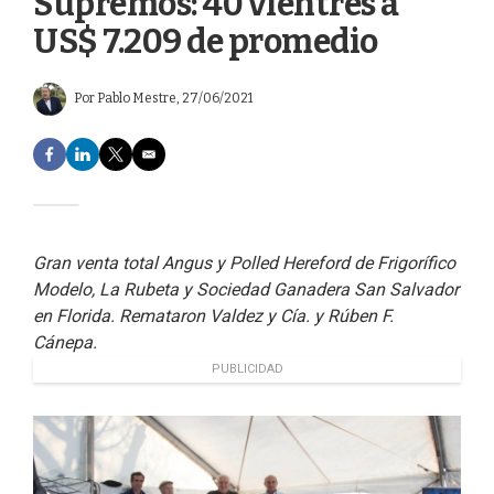
Supremos: 40 vientres a
US$ 7.209 de promedio
Por
Pablo Mestre
, 27/06/2021
F
L
T
E
a
i
w
m
c
n
i
a
e
k
t
i
b
e
t
l
o
d
e
Gran venta total Angus y Polled Hereford de Frigorífico
o
I
r
Modelo, La Rubeta y Sociedad Ganadera San Salvador
k
n
en Florida. Remataron Valdez y Cía. y Rúben F.
Cánepa.
PUBLICIDAD