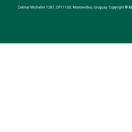
Zelmar Michelini 1287, CP.11100, Montevideo, Uruguay. Copyright ®
E