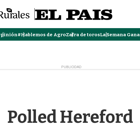
pinión
#Hablemos de Agro
Zafra de toros
La Semana Gana
PUBLICIDAD
Polled Hereford