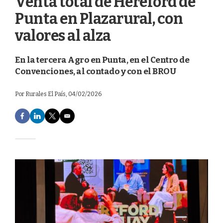
Venta total de Hereford de
Punta en Plazarural, con
valores al alza
En la tercera Agro en Punta, en el Centro de
Convenciones, al contado y con el BROU
Por
Rurales El País
, 04/02/2026
F
L
T
E
a
i
w
m
c
n
i
a
e
k
t
i
b
e
t
l
o
d
e
o
I
r
k
n