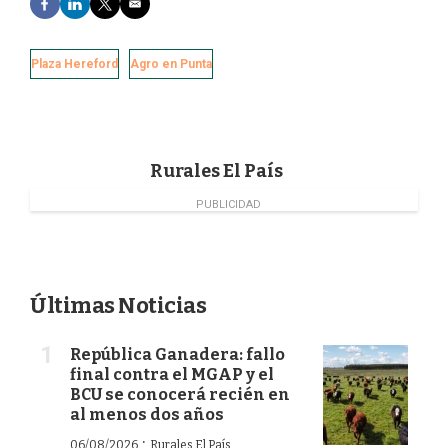
a
i
w
m
c
n
i
a
e
k
t
i
Plaza Hereford
Agro en Punta
b
e
t
l
o
d
e
o
I
r
k
n
Rurales El País
PUBLICIDAD
Últimas Noticias
República Ganadera: fallo
final contra el MGAP y el
BCU se conocerá recién en
al menos dos años
·
06/08/2026
Rurales El País