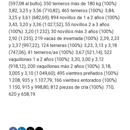
(597,08 al bulto); 350 terneros más de 180 kg (100%):
3,82, 3,25 y 3,56 (710,82); 465 terneros (100%): 3,84,
3,25 y 3,61 (682,69); 894 novillos de 1 a 2 años (100%):
3,43, 3,20 y 3,36 (1.027,52); 55 novillos 2 a 3 años
(100%): 3,20 (1.232); 30 novillos más 3 años (100%):
2,92 (1.235); 219 vacas de invernada (100%): 2,39, 2,33
y 2,37 (997,22); 124 terneras (100%): 3,23, 3,13 y 3,18
(747,06); 41 terneros/as (100%): 3,67 (521,14); 522
vaquillonas 1 a 2 años (100%): 3,30, 3,00 y 3,12
(918,12); 200 vaquillonas más 2 años (100%): 3,18,
3,005 y 3,10 (1.049,60); 495 vientres preñados (100%):
1.208, 935 y 1.107,79; 166 vientres entorados (100%):
1.150, 915 y 998,80; 812 piezas de cría (100%): 710,
620 y 658,19.
F
L
T
E