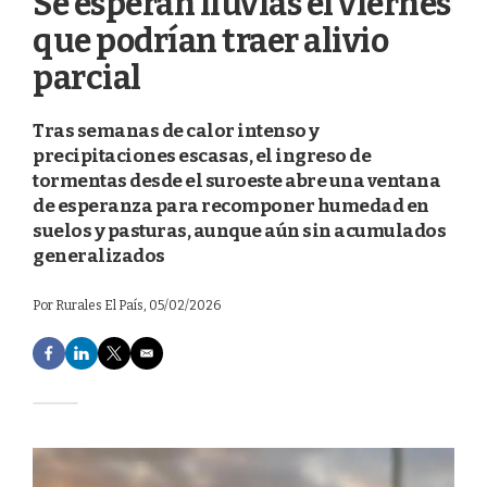
Se esperan lluvias el viernes
que podrían traer alivio
parcial
Tras semanas de calor intenso y
precipitaciones escasas, el ingreso de
tormentas desde el suroeste abre una ventana
de esperanza para recomponer humedad en
suelos y pasturas, aunque aún sin acumulados
generalizados
Por
Rurales El País
, 05/02/2026
F
L
T
E
a
i
w
m
c
n
i
a
e
k
t
i
b
e
t
l
o
d
e
o
I
r