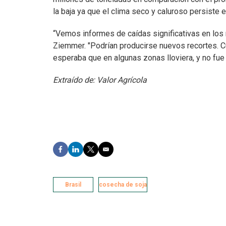
la baja ya que el clima seco y caluroso persiste e
“Vemos informes de caídas significativas en los r
Ziemmer. "Podrían producirse nuevos recortes. C
esperaba que en algunas zonas lloviera, y no fue a
Extraído de: Valor Agrícola
F
L
T
E
a
i
w
m
c
n
i
a
e
k
t
i
b
Brasil
e
t
cosecha de soja
l
o
d
e
o
I
r
k
n