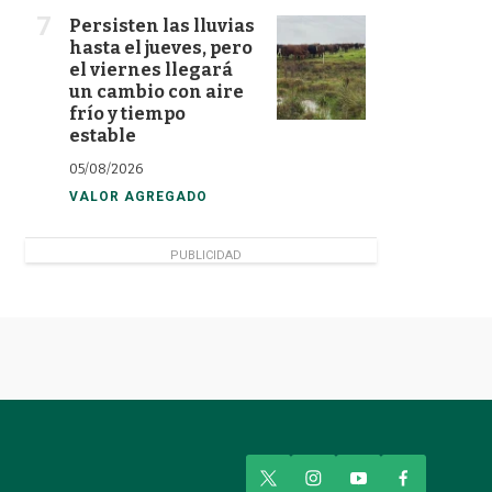
Persisten las lluvias
hasta el jueves, pero
el viernes llegará
un cambio con aire
frío y tiempo
estable
05/08/2026
VALOR AGREGADO
PUBLICIDAD
t
i
y
f