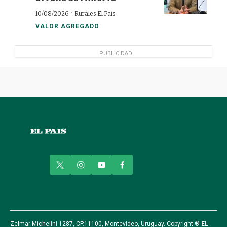
·
10/08/2026
Rurales El País
VALOR AGREGADO
PUBLICIDAD
t
i
y
f
w
n
o
a
i
s
u
c
t
t
t
e
t
a
u
b
e
g
b
o
r
r
e
o
Zelmar Michelini 1287, CP.11100, Montevideo, Uruguay. Copyright ®
EL