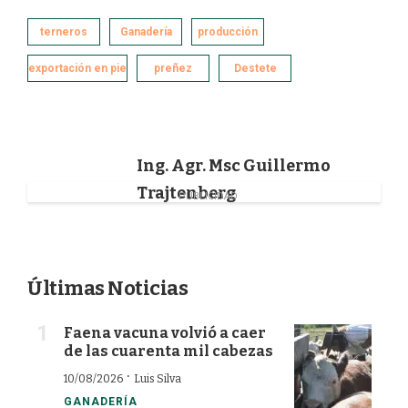
c
n
i
a
e
k
t
i
terneros
Ganadería
producción
b
e
t
l
o
d
e
exportación en pie
preñez
Destete
o
I
r
k
n
Ing. Agr. Msc Guillermo
Trajtenberg
PUBLICIDAD
Últimas Noticias
Faena vacuna volvió a caer
de las cuarenta mil cabezas
·
10/08/2026
Luis Silva
GANADERÍA