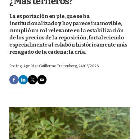
¿Más terneros?
La exportación en pie, que se ha
institucionalizado y hoy parece inamovible,
cumplió un rol relevante en la estabilización
de los precios de la reposición, fortaleciendo
especialmente al eslabón históricamente más
rezagado de la cadena: la cría.
Por
Ing. Agr. Msc Guillermo Trajtenberg
, 24/05/2026
F
L
T
E
a
i
w
m
c
n
i
a
e
k
t
i
b
e
t
l
o
d
e
o
I
r
k
n