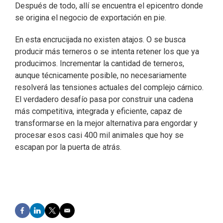
Después de todo, allí se encuentra el epicentro donde
se origina el negocio de exportación en pie.
En esta encrucijada no existen atajos. O se busca
producir más terneros o se intenta retener los que ya
producimos. Incrementar la cantidad de terneros,
aunque técnicamente posible, no necesariamente
resolverá las tensiones actuales del complejo cárnico.
El verdadero desafío pasa por construir una cadena
más competitiva, integrada y eficiente, capaz de
transformarse en la mejor alternativa para engordar y
procesar esos casi 400 mil animales que hoy se
escapan por la puerta de atrás.
F
L
T
E
a
i
w
m