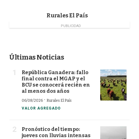
k
n
Rurales El País
PUBLICIDAD
Últimas Noticias
República Ganadera: fallo
final contra el MGAP y el
BCU se conocerá recién en
al menos dos años
·
06/08/2026
Rurales El País
VALOR AGREGADO
Pronóstico del tiempo:
jueves con lluvias intensas