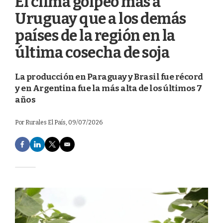
El clima golpeó más a
Uruguay que a los demás
países de la región en la
última cosecha de soja
La producción en Paraguay y Brasil fue récord
y en Argentina fue la más alta de los últimos 7
años
Por
Rurales El País
, 09/07/2026
F
L
T
E
a
i
w
m
c
n
i
a
e
k
t
i
b
e
t
l
o
d
e
o
I
r
k
n