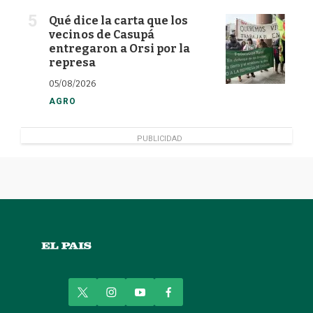
Qué dice la carta que los
vecinos de Casupá
entregaron a Orsi por la
represa
05/08/2026
AGRO
PUBLICIDAD
t
i
y
f
w
n
o
a