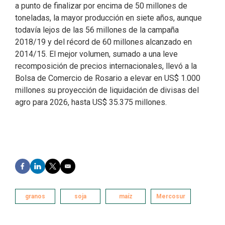
a punto de finalizar por encima de 50 millones de
toneladas, la mayor producción en siete años, aunque
todavía lejos de las 56 millones de la campaña
2018/19 y del récord de 60 millones alcanzado en
2014/15. El mejor volumen, sumado a una leve
recomposición de precios internacionales, llevó a la
Bolsa de Comercio de Rosario a elevar en US$ 1.000
millones su proyección de liquidación de divisas del
agro para 2026, hasta US$ 35.375 millones.
F
L
T
E
a
i
w
m
c
n
i
a
e
k
t
i
granos
soja
maíz
Mercosur
b
e
t
l
o
d
e
o
I
r