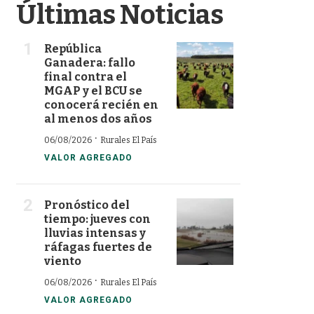
Últimas Noticias
República
Ganadera: fallo
final contra el
MGAP y el BCU se
conocerá recién en
al menos dos años
·
06/08/2026
Rurales El País
VALOR AGREGADO
Pronóstico del
tiempo: jueves con
lluvias intensas y
ráfagas fuertes de
viento
·
06/08/2026
Rurales El País
VALOR AGREGADO