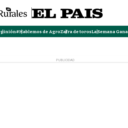
pinión
#Hablemos de Agro
Zafra de toros
La Semana Gana
PUBLICIDAD