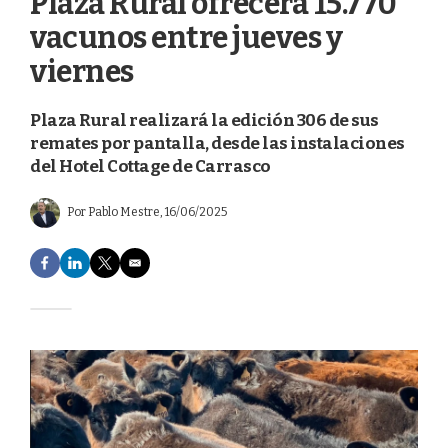
Plaza Rural ofrecerá 15.770
vacunos entre jueves y
viernes
Plaza Rural realizará la edición 306 de sus
remates por pantalla, desde las instalaciones
del Hotel Cottage de Carrasco
Por
Pablo Mestre
, 16/06/2025
F
L
T
E
a
i
w
m
c
n
i
a
e
k
t
i
b
e
t
l
o
d
e
o
I
r
k
n