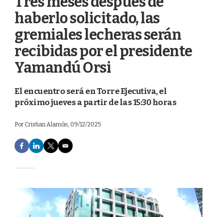
Tres meses después de
haberlo solicitado, las
gremiales lecheras serán
recibidas por el presidente
Yamandú Orsi
El encuentro será en Torre Ejecutiva, el
próximo jueves a partir de las 15:30 horas
Por
Cristian Alamón
, 09/12/2025
F
L
T
E
a
i
w
m
c
n
i
a
e
k
t
i
b
e
t
l
o
d
e
o
I
r
k
n