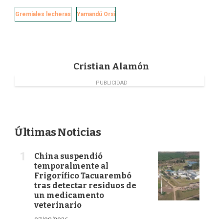
c
n
i
a
e
k
t
i
Gremiales lecheras
Yamandú Orsi
b
e
t
l
o
d
e
o
I
r
k
n
Cristian Alamón
PUBLICIDAD
Últimas Noticias
China suspendió
temporalmente al
Frigorífico Tacuarembó
tras detectar residuos de
un medicamento
veterinario