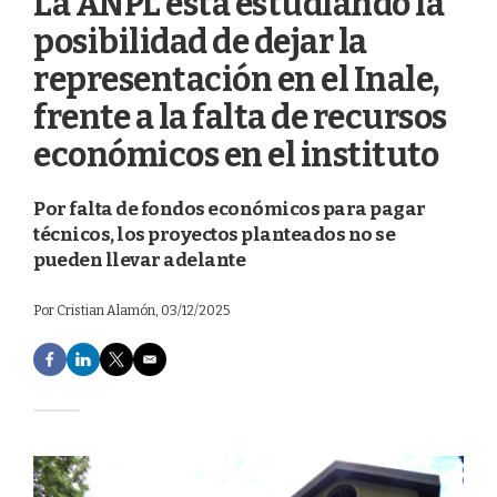
La ANPL está estudiando la
posibilidad de dejar la
representación en el Inale,
frente a la falta de recursos
económicos en el instituto
Por falta de fondos económicos para pagar
técnicos, los proyectos planteados no se
pueden llevar adelante
Por
Cristian Alamón
, 03/12/2025
F
L
T
E
a
i
w
m
c
n
i
a
e
k
t
i
b
e
t
l
o
d
e
o
I
r