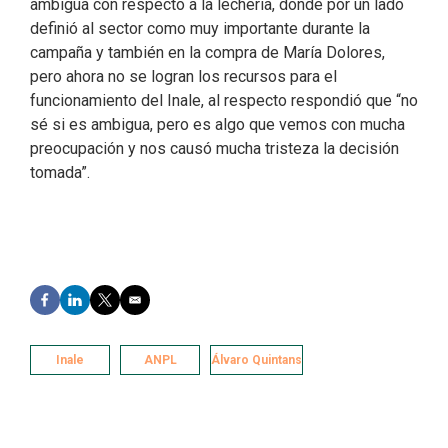
ambigua con respecto a la lechería, donde por un lado
definió al sector como muy importante durante la
campaña y también en la compra de María Dolores,
pero ahora no se logran los recursos para el
funcionamiento del Inale, al respecto respondió que “no
sé si es ambigua, pero es algo que vemos con mucha
preocupación y nos causó mucha tristeza la decisión
tomada”.
F
L
T
E
a
i
w
m
c
n
i
a
e
k
t
i
Inale
ANPL
Álvaro Quintans
b
e
t
l
o
d
e
o
I
r
k
n