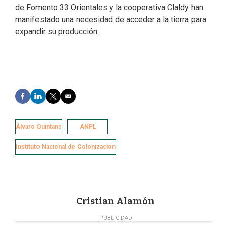
de Fomento 33 Orientales y la cooperativa Claldy han
manifestado una necesidad de acceder a la tierra para
expandir su producción.
F
L
T
E
a
i
w
m
c
n
i
a
e
k
t
i
Álvaro Quintans
ANPL
b
e
t
l
o
d
e
Instituto Nacional de Colonización
o
I
r
k
n
Cristian Alamón
PUBLICIDAD