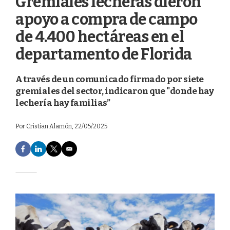
Gremiales lecheras dieron
apoyo a compra de campo
de 4.400 hectáreas en el
departamento de Florida
A través de un comunicado firmado por siete
gremiales del sector, indicaron que "donde hay
lechería hay familias”
Por
Cristian Alamón
, 22/05/2025
F
L
T
E
a
i
w
m
c
n
i
a
e
k
t
i
b
e
t
l
o
d
e
o
I
r
k
n