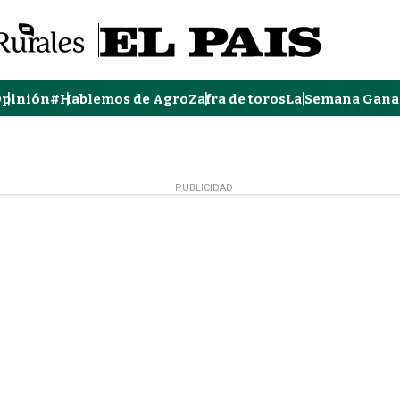
pinión
#Hablemos de Agro
Zafra de toros
La Semana Gana
PUBLICIDAD