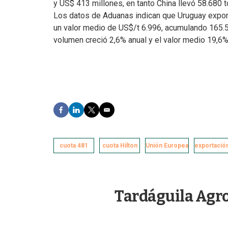
y US$ 413 millones, en tanto China llevó 58.680 
Los datos de Aduanas indican que Uruguay expor
un valor medio de US$/t 6.996, acumulando 165.5
volumen creció 2,6% anual y el valor medio 19,6%
F
L
T
E
a
i
w
m
c
n
i
a
e
k
t
i
cuota 481
b
e
t
cuota Hilton
l
Unión Europea
exportació
o
d
e
o
I
r
k
n
Tardáguila Agr