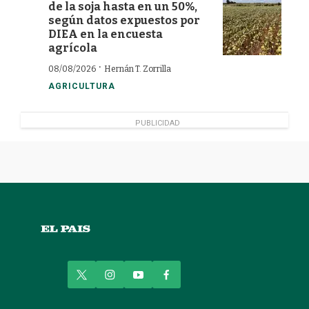
de la soja hasta en un 50%,
según datos expuestos por
DIEA en la encuesta
agrícola
·
08/08/2026
Hernán T. Zorrilla
AGRICULTURA
PUBLICIDAD
t
i
y
f
w
n
o
a
i
s
u
c