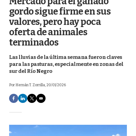
Mercado para el ganado
gordo sigue firme en sus
valores, pero hay poca
oferta de animales
terminados
Las lluvias de la última semana fueron claves
para las pasturas, especialmente en zonas del
sur del Río Negro
Por
Hernán T. Zorrilla
, 20/01/2026
F
L
T
E
a
i
w
m
c
n
i
a
e
k
t
i
b
e
t
l
o
d
e
o
I
r