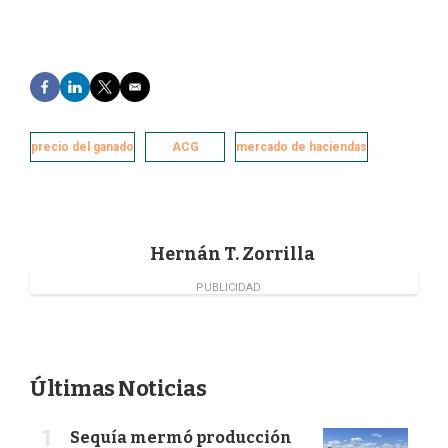
F
L
T
E
a
i
w
m
c
n
i
a
e
k
t
i
precio del ganado
ACG
mercado de haciendas
b
e
t
l
o
d
e
o
I
r
k
n
Hernán T. Zorrilla
PUBLICIDAD
Últimas Noticias
Sequía mermó producción