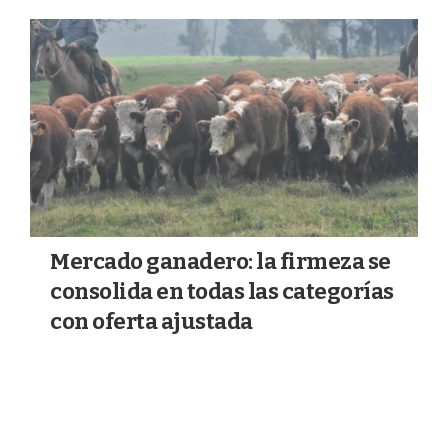
a
k
m
Mercado ganadero: la firmeza se
consolida en todas las categorías
con oferta ajustada
04/08/2026
GANADERÍA