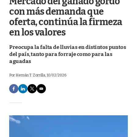
Mercado del ganado gordo
con más demanda que
oferta, continúa la firmeza
en los valores
Preocupa la falta de lluvias en distintos puntos
del país, tanto para forraje como para las
aguadas
Por
Hernán T. Zorrilla
, 10/02/2026
F
L
T
E
a
i
w
m
c
n
i
a
e
k
t
i
b
e
t
l
o
d
e
o
I
r
k
n