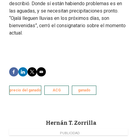
describió. Donde sí están habiendo problemas es en
las aguadas, y se necesitan precipitaciones pronto.
“Ojalá lleguen lluvias en los próximos días, son
bienvenidas”, cerró el consignatario sobre el momento
actual.
F
L
T
E
a
i
w
m
c
n
i
a
e
k
t
i
precio del ganado
ACG
ganado
b
e
t
l
o
d
e
o
I
r
k
n
Hernán T. Zorrilla
PUBLICIDAD