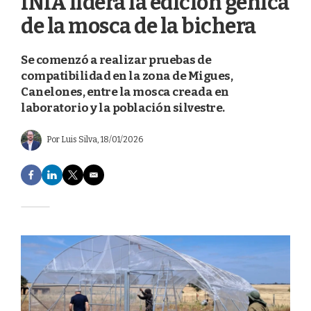
INIA lidera la edición génica
de la mosca de la bichera
Se comenzó a realizar pruebas de
compatibilidad en la zona de Migues,
Canelones, entre la mosca creada en
laboratorio y la población silvestre.
Por
Luis Silva
, 18/01/2026
F
L
T
E
a
i
w
m
c
n
i
a
e
k
t
i
b
e
t
l
o
d
e
o
I
r
k
n