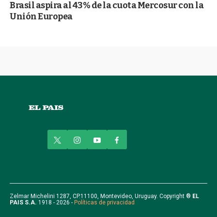
Brasil aspira al 43% de la cuota Mercosur con la
Unión Europea
t
i
y
f
w
n
o
a
i
s
u
c
t
t
t
e
t
a
u
b
e
g
b
o
r
r
e
o
Zelmar Michelini 1287, CP.11100, Montevideo, Uruguay. Copyright ®
EL
PAIS S.A.
1918 - 2026 -
Políticas de privacidad
a
k
m