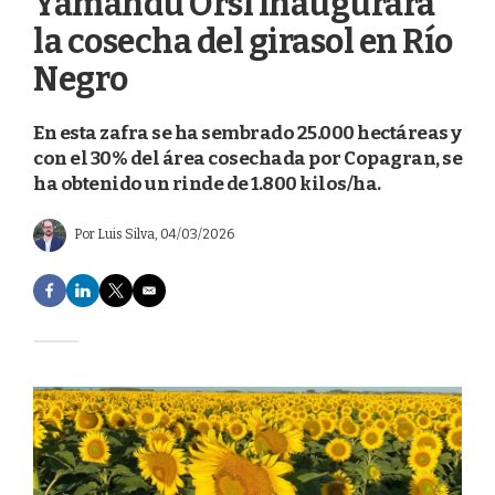
Yamandú Orsi inaugurará
la cosecha del girasol en Río
Negro
En esta zafra se ha sembrado 25.000 hectáreas y
con el 30% del área cosechada por Copagran, se
ha obtenido un rinde de 1.800 kilos/ha.
Por
Luis Silva
, 04/03/2026
F
L
T
E
a
i
w
m
c
n
i
a
e
k
t
i
b
e
t
l
o
d
e
o
I
r
k
n