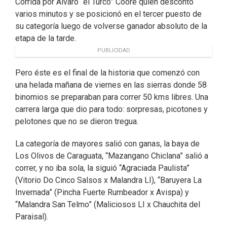
Corrida por Álvaro “el Turco” Coore quien descontó
varios minutos y se posicionó en el tercer puesto de
su categoría luego de volverse ganador absoluto de la
etapa de la tarde.
PUBLICIDAD
Pero éste es el final de la historia que comenzó con
una helada mañana de viernes en las sierras donde 58
binomios se preparaban para correr 50 kms libres. Una
carrera larga que dio para todo: sorpresas, picotones y
pelotones que no se dieron tregua.
La categoría de mayores salió con ganas, la baya de
Los Olivos de Caraguata, “Mazangano Chiclana” salió a
correr, y no iba sola, la siguió “Agraciada Paulista”
(Vitorio Do Cinco Salsos x Malandra LI), “Baruyera La
Invernada” (Pincha Fuerte Rumbeador x Avispa) y
“Malandra San Telmo” (Maliciosos LI x Chauchita del
Paraisal).