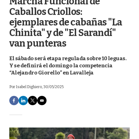
Marcha Funcional de
Caballos Criollos:
ejemplares de cabañas "La
Chinita" y de "El Sarandí"
van punteras
El sábado será etapa regulada sobre 10 leguas.
Y se definirá el domingo la competencia
“Alejandro Giorello” en Lavalleja
Por
Isabel Dighiero
, 30/05/2025
F
L
T
E
a
i
w
m
c
n
i
a
e
k
t
i
b
e
t
l
o
d
e
o
I
r