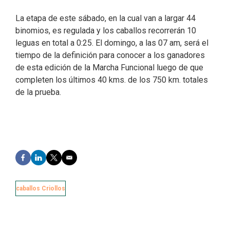
La etapa de este sábado, en la cual van a largar 44
binomios, es regulada y los caballos recorrerán 10
leguas en total a 0:25. El domingo, a las 07 am, será el
tiempo de la definición para conocer a los ganadores
de esta edición de la Marcha Funcional luego de que
completen los últimos 40 kms. de los 750 km. totales
de la prueba.
F
L
T
E
a
i
w
m
c
n
i
a
e
k
t
i
caballos Criollos
b
e
t
l
o
d
e
o
I
r
k
n