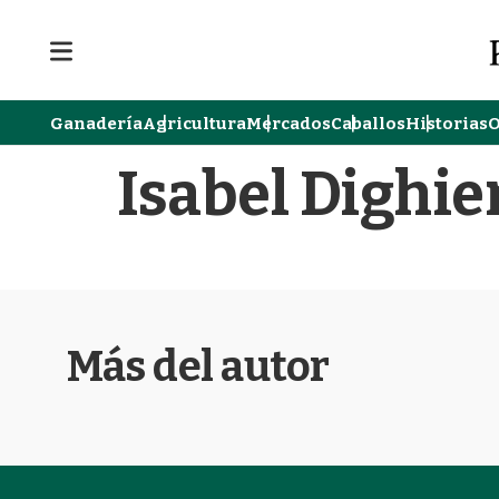
M
e
n
u
Ganadería
Agricultura
Mercados
Caballos
Historias
O
Isabel Dighie
Más del autor