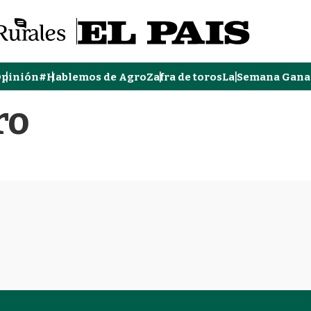
pinión
#Hablemos de Agro
Zafra de toros
La Semana Gana
ro