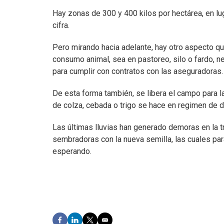
Hay zonas de 300 y 400 kilos por hectárea, en 
cifra.
Pero mirando hacia adelante, hay otro aspecto q
consumo animal, sea en pastoreo, silo o fardo, n
para cumplir con contratos con las aseguradoras.
De esta forma también, se libera el campo para la
de colza, cebada o trigo se hace en regimen de do
Las últimas lluvias han generado demoras en la tr
sembradoras con la nueva semilla, las cuales par
esperando.
F
L
T
E