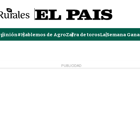
pinión
#Hablemos de Agro
Zafra de toros
La Semana Gana
PUBLICIDAD