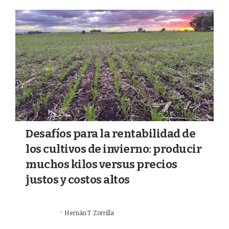
a
k
m
Desafíos para la rentabilidad de
los cultivos de invierno: producir
muchos kilos versus precios
justos y costos altos
·
12/07/2026
Hernán T. Zorrilla
AGRICULTURA