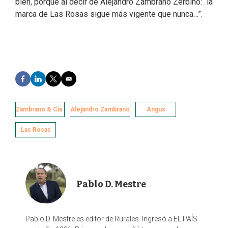
bien, porque al decir de Alejandro Zambrano Zerbino: “la
marca de Las Rosas sigue más vigente que nunca…”.
F
L
T
E
a
i
w
m
c
n
i
a
e
k
t
i
Zambrano & Cía.
Alejandro Zambrano
Angus
b
e
t
l
o
d
e
Las Rosas
o
I
r
k
n
Pablo D. Mestre
Pablo D. Mestre es editor de Rurales. Ingresó a EL PAÍS