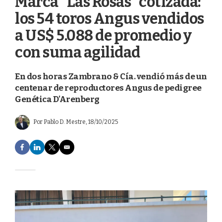
Marca "Las Rosas" cotizada:
los 54 toros Angus vendidos
a US$ 5.088 de promedio y
con suma agilidad
En dos horas Zambrano & Cía. vendió más de un
centenar de reproductores Angus de pedigree
Genética D'Arenberg
Por
Pablo D. Mestre
, 18/10/2025
F
L
T
E
a
i
w
m
c
n
i
a
e
k
t
i
b
e
t
l
o
d
e
o
I
r
k
n