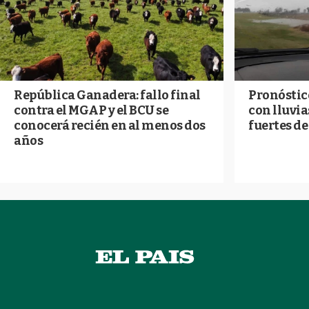
República Ganadera: fallo final
Pronóstico
contra el MGAP y el BCU se
con lluvia
conocerá recién en al menos dos
fuertes de
años