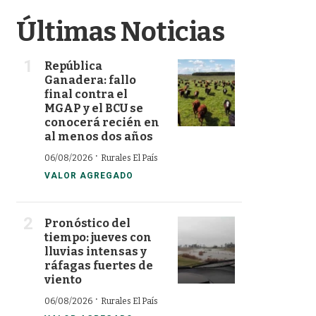
Últimas Noticias
República
Ganadera: fallo
final contra el
MGAP y el BCU se
conocerá recién en
al menos dos años
·
06/08/2026
Rurales El País
VALOR AGREGADO
Pronóstico del
tiempo: jueves con
lluvias intensas y
ráfagas fuertes de
viento
·
06/08/2026
Rurales El País