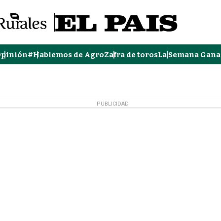
pinión
#Hablemos de Agro
Zafra de toros
La Semana Gana
PUBLICIDAD