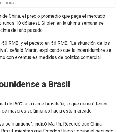
UBLICIDAD
o de China, el precio promedio que paga el mercado
o (unos 10 dólares). Si bien en la última semana se
encima del año pasado.
9-50 RMB, y el peceto en 56 RMB. “La situación de los
va”, señaló Martín, explicando que la incertidumbre se
omo con eventuales medidas de política comercial
ounidense a Brasil
nal del 50% a la carne brasileña, lo que generó temor
nto de mayores volúmenes hacia este mercado.
va se mantiene”, indicó Martín. Recordó que China
 Brasil, mientras que Estados Unidos ocupa el segundo