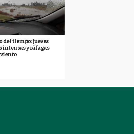
 del tiempo: jueves
s intensas y ráfagas
 viento