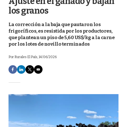
Ajuste en el ganado y bajan
los granos
La corrección a la baja que pautaron los
frigoríficos, es resistida por los productores,
que plantean un piso de 5,60 US$/kg a la carne
por los lotes de novillo terminados
Por
Rurales El País
, 14/06/2026
F
L
T
E
a
i
w
m
c
n
i
a
e
k
t
i
b
e
t
l
o
d
e
o
I
r
k
n