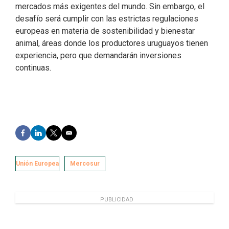
mercados más exigentes del mundo. Sin embargo, el
desafío será cumplir con las estrictas regulaciones
europeas en materia de sostenibilidad y bienestar
animal, áreas donde los productores uruguayos tienen
experiencia, pero que demandarán inversiones
continuas.
F
L
T
E
a
i
w
m
c
n
i
a
e
k
t
i
Unión Europea
Mercosur
b
e
t
l
o
d
e
o
I
r
k
n
PUBLICIDAD