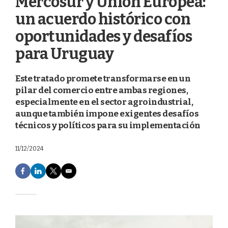
Mercosur y Unión Europea:
un acuerdo histórico con
oportunidades y desafíos
para Uruguay
Este tratado promete transformarse en un
pilar del comercio entre ambas regiones,
especialmente en el sector agroindustrial,
aunque también impone exigentes desafíos
técnicos y políticos para su implementación
11/12/2024
F
L
T
E
a
i
w
m
c
n
i
a
e
k
t
i
b
e
t
l
o
d
e