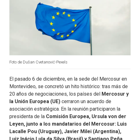
o
I
r
k
n
Foto de Dušan Cvetanović-Pexels
El pasado 6 de diciembre, en la sede del Mercosur en
Montevideo, se concretó un hito histórico: tras más de
20 años de negociaciones, los países del
Mercosur y
la Unión Europea (UE)
cerraron un acuerdo de
asociación estratégica. En la reunión participaron la
presidenta de la
Comisión Europea, Ursula von der
Leyen, junto a los mandatarios del Mercosur: Luis
Lacalle Pou (Uruguay), Javier Milei (Argentina),
Luiz Inácio Lula da Silva (Brasil) y Santiago Peña