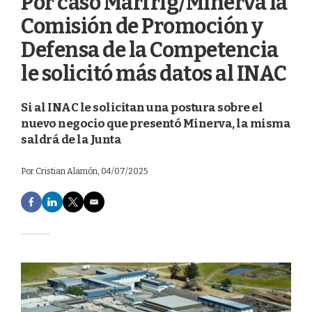
Por caso Marfrig/Minerva la
Comisión de Promoción y
Defensa de la Competencia
le solicitó más datos al INAC
Si al INAC le solicitan una postura sobre el
nuevo negocio que presentó Minerva, la misma
saldrá de la Junta
Por
Cristian Alamón
, 04/07/2025
F
L
T
E
a
i
w
m
c
n
i
a
e
k
t
i
b
e
t
l
o
d
e
o
I
r
k
n