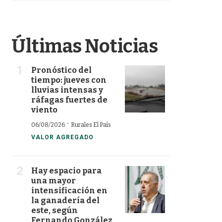
k
n
Últimas Noticias
Pronóstico del
tiempo: jueves con
lluvias intensas y
ráfagas fuertes de
viento
·
06/08/2026
Rurales El País
VALOR AGREGADO
Hay espacio para
una mayor
intensificación en
la ganadería del
este, según
Fernando González