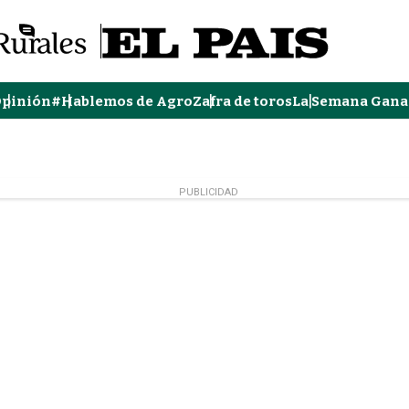
pinión
#Hablemos de Agro
Zafra de toros
La Semana Gana
PUBLICIDAD