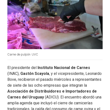
o
d
e
o
I
r
k
n
Carne de pulpón
UVC
El presidente del
Instituto Nacional de Carnes
(INAC),
Gastón Scayola
, y el vicepresidente, Leonardo
Bove, recibieron el pasado miércoles a representantes
de siete de las ocho empresas que integran la
Asociación de Distribuidores e Importadores de
Carnes del Uruguay
(ADICU). El encuentro abordó una
amplia agenda que incluyó el cierre de carnicerías
tradicionales, la caída del consumo de carne ovina y el