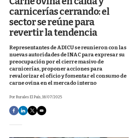
Carne ovina en caída y
carnicerías cerrando: el
sector se reúne para
revertir la tendencia
Representantes de ADICU se reunieron con las
nuevas autoridades de INAC para expresar su
preocupación por el cierre masivo de
carnicerías, proponer acciones para
revalorizar el oficio y fomentar el consumo de
carne ovina en el mercado interno
Por
Rurales El País
, 18/07/2025
F
L
T
E
a
i
w
m
c
n
i
a
e
k
t
i
b
e
t
l