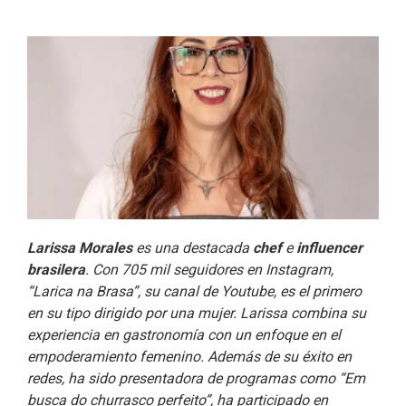
e
k
t
i
b
e
t
l
o
d
e
o
I
r
k
n
Larissa Morales
es una destacada
chef
e
influencer
brasilera
. Con 705 mil seguidores en Instagram,
“Larica na Brasa”, su canal de Youtube, es el primero
en su tipo dirigido por una mujer. Larissa combina su
experiencia en gastronomía con un enfoque en el
empoderamiento femenino. Además de su éxito en
redes, ha sido presentadora de programas como “Em
busca do churrasco perfeito”, ha participado en