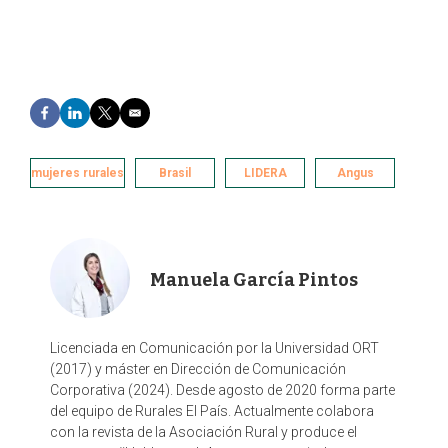
F
L
T
E
a
i
w
m
c
n
i
a
e
k
t
i
mujeres rurales
Brasil
LIDERA
Angus
b
e
t
l
o
d
e
o
I
r
k
n
Manuela García Pintos
Licenciada en Comunicación por la Universidad ORT
(2017) y máster en Dirección de Comunicación
Corporativa (2024). Desde agosto de 2020 forma parte
del equipo de Rurales El País. Actualmente colabora
con la revista de la Asociación Rural y produce el