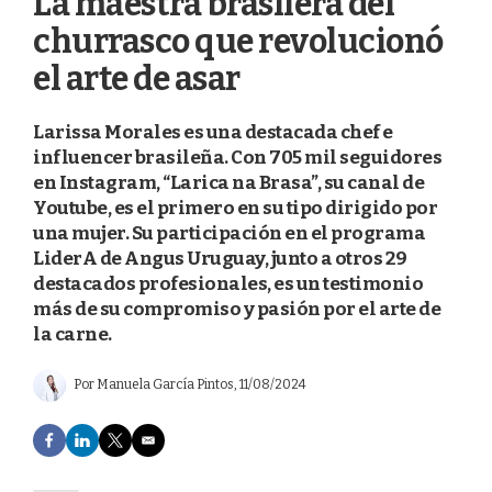
La maestra brasilera del
churrasco que revolucionó
el arte de asar
Larissa Morales es una destacada chef e
influencer brasileña. Con 705 mil seguidores
en Instagram, “Larica na Brasa”, su canal de
Youtube, es el primero en su tipo dirigido por
una mujer. Su participación en el programa
LiderA de Angus Uruguay, junto a otros 29
destacados profesionales, es un testimonio
más de su compromiso y pasión por el arte de
la carne.
Por
Manuela García Pintos
, 11/08/2024
F
L
T
E
a
i
w
m
c
n
i
a