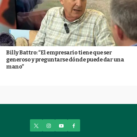
Billy Battro: “El empresario tiene que ser
generoso y preguntarse dónde puede dar una
mano”
t
i
y
f
w
n
o
a