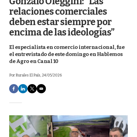
Gonzalo Oleggini: “Las
relaciones comerciales
deben estar siempre por
encima de las ideologías”
El especialista en comercio internacional, fue
el entrevistado de este domingo en Hablemos
de Agro en Canal 10
Por
Rurales El País
, 24/05/2026
F
L
T
E
a
i
w
m
c
n
i
a
e
k
t
i
b
e
t
l
o
d
e
o
I
r
k
n