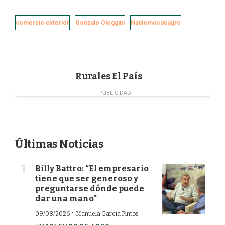
c
n
i
a
e
k
t
i
comercio exterior
Gonzalo Oleggini
Hablemosdeagro
b
e
t
l
o
d
e
o
I
r
k
n
Rurales El País
PUBLICIDAD
Últimas Noticias
Billy Battro: “El empresario
tiene que ser generoso y
preguntarse dónde puede
dar una mano”
·
09/08/2026
Manuela García Pintos